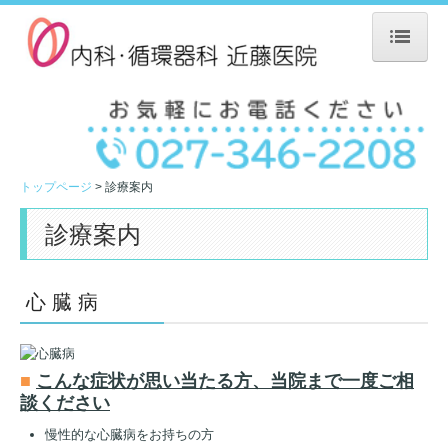
トップページ
当院のご案内
アクセスマップ
トップページ
診療案内
診療案内
診療案内
設備紹介
医師のご紹介
心 臓 病
よくあるご質問
■
こんな症状が思い当たる方、当院まで一度ご相
プライバシーポリシー
談ください
慢性的な心臓病をお持ちの方